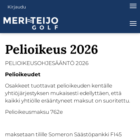
Nav
Kirjaudu
Na
Pelioikeus 2026
PELIOIKEUSOHJESÄÄNTÖ 2026
Pelioikeudet
Osakkeet tuottavat pelioikeuden kentälle
yhtiöjärjestyksen mukaisesti edellyttäen, että
kaikki yhtiölle erääntyneet maksut on suoritettu.
Pelioikeusmaksu 762e
maksetaan tilille Someron Säästöpankki FI45