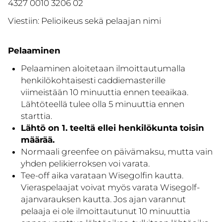
4327 0010 3206 02
Viestiin: Pelioikeus sekä pelaajan nimi
Pelaaminen
Pelaaminen aloitetaan ilmoittautumalla
henkilökohtaisesti caddiemasterille
viimeistään 10 minuuttia ennen teeaikaa.
Lähtöteellä tulee olla 5 minuuttia ennen
starttia.
Lähtö on 1. teeltä ellei henkilökunta toisin
määrää.
Normaali greenfee on päivämaksu, mutta vain
yhden pelikierroksen voi varata.
Tee-off aika varataan Wisegolfin kautta.
Vieraspelaajat voivat myös varata Wisegolf-
ajanvarauksen kautta. Jos ajan varannut
pelaaja ei ole ilmoittautunut 10 minuuttia