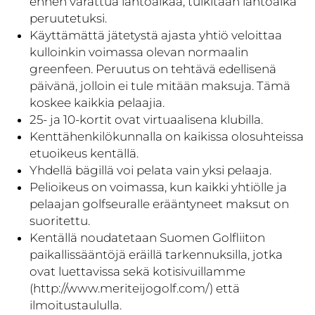
ennen varattua lähtöaikaa, tulkitaan lähtöaika
peruutetuksi.
Käyttämättä jätetystä ajasta yhtiö veloittaa
kulloinkin voimassa olevan normaalin
greenfeen. Peruutus on tehtävä edellisenä
päivänä, jolloin ei tule mitään maksuja. Tämä
koskee kaikkia pelaajia.
25- ja 10-kortit ovat virtuaalisena klubilla.
Kenttähenkilökunnalla on kaikissa olosuhteissa
etuoikeus kentällä.
Yhdellä bägillä voi pelata vain yksi pelaaja.
Pelioikeus on voimassa, kun kaikki yhtiölle ja
pelaajan golfseuralle erääntyneet maksut on
suoritettu.
Kentällä noudatetaan Suomen Golfliiton
paikallissääntöjä eräillä tarkennuksilla, jotka
ovat luettavissa sekä kotisivuillamme
(
http://www.meriteijogolf.com/
) että
ilmoitustaululla.