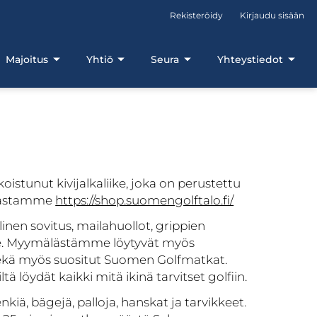
Rekisteröidy
Kirjaudu sisään
Majoitus
Yhtiö
Seura
Yhteystiedot
oistunut kivijalkaliike, joka on perustettu
upastamme
https://shop.suomengolftalo.fi/
linen sovitus, mailahuollot, grippien
sille. Myymälästämme löytyvät myös
, sekä myös suositut Suomen Golfmatkat.
 löydät kaikki mitä ikinä tarvitset golfiin.
kiä, bägejä, palloja, hanskat ja tarvikkeet.