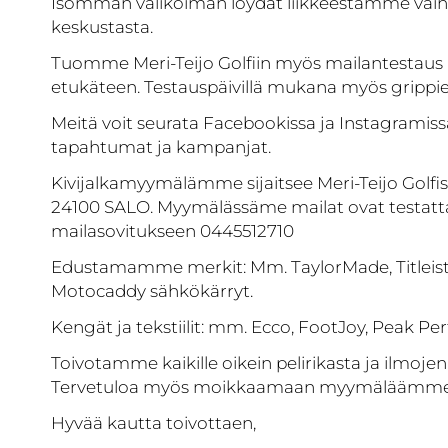
Isomman valikoiman löydät liikkeestämme vai
keskustasta.
Tuomme Meri-Teijo Golfiin myös mailantestaus p
etukäteen. Testauspäivillä mukana myös grippie
Meitä voit seurata Facebookissa ja Instagramis
tapahtumat ja kampanjat.
Kivijalkamyymälämme sijaitsee Meri-Teijo Golfist
24100 SALO. Myymälässäme mailat ovat testatta
mailasovitukseen 0445512710
Edustamamme merkit: Mm. TaylorMade, Titleist, 
Motocaddy sähkökärryt.
Kengät ja tekstiilit: mm. Ecco, FootJoy, Peak P
Toivotamme kaikille oikein pelirikasta ja ilmoje
Tervetuloa myös moikkaamaan myymäläämme
Hyvää kautta toivottaen,