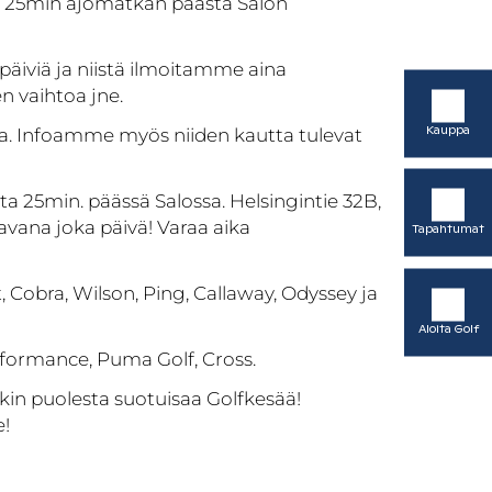
n 25min ajomatkan päästä Salon
äiviä ja niistä ilmoitamme aina
n vaihtoa jne.
Kauppa
sa. Infoamme myös niiden kautta tulevat
a 25min. päässä Salossa. Helsingintie 32B,
vana joka päivä! Varaa aika
Tapahtumat
Cobra, Wilson, Ping, Callaway, Odyssey ja
Aloita Golf
erformance, Puma Golf, Cross.
nkin puolesta suotuisaa Golfkesää!
!