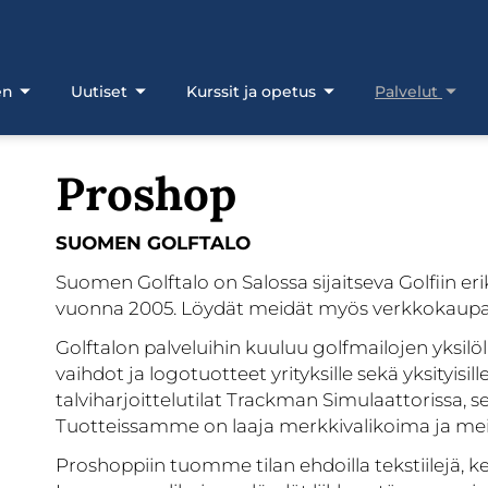
en
Uutiset
Kurssit ja opetus
Palvelut
Proshop
SUOMEN GOLFTALO
Suomen Golftalo on Salossa sijaitseva Golfiin erik
vuonna 2005. Löydät meidät myös verkkoka
Golftalon palveluihin kuuluu golfmailojen yksilöl
vaihdot ja logotuotteet yrityksille sekä yksityi
talviharjoittelutilat Trackman Simulaattorissa
Tuotteissamme on laaja merkkivalikoima ja meiltä
Proshoppiin tuomme tilan ehdoilla tekstiilejä, ken