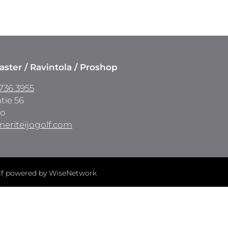
ster / Ravintola / Proshop
736 3955
tie 56
jo
eriteijogolf.com
f
powered by
WiseNetwork