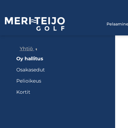
Pelaamin
Yhtiö
Oy hallitus
Osakasedut
Pelioikeus
Kortit