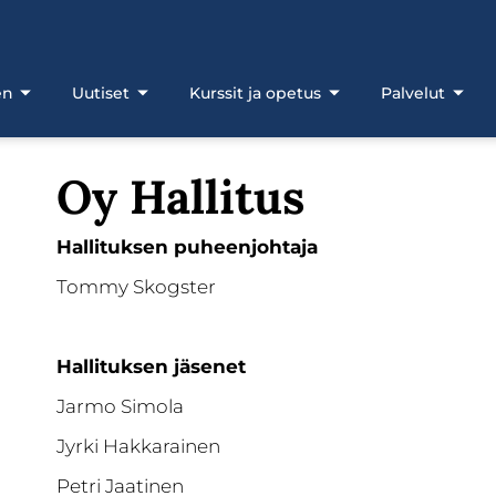
en
Uutiset
Kurssit ja opetus
Palvelut
Oy Hallitus
Hallituksen puheenjohtaja
Tommy Skogster
Hallituksen jäsenet
Jarmo Simola
Jyrki Hakkarainen
Petri Jaatinen