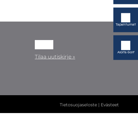
Tapahtumat
Aloita Golf
Tilaa uutiskirje »
Tietosuojaseloste
|
Evästeet