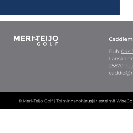
Caddiema
Puh.
044 
Lanskalan
25570 Tei
caddie@m
© Meri-Teijo Golf
| Toiminnanohjausjärjestelmä
WiseGol