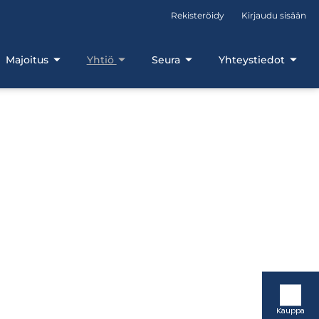
Rekisteröidy
Kirjaudu sisään
Majoitus
Yhtiö
Seura
Yhteystiedot
Kauppa