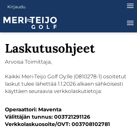
Nav
Kirjaudu
Na
Laskutusohjeet
Arvoisa Toimittaja,
Kaikki Meri-Teijo Golf Oy:lle (0810278-1) osoitetut
laskut tulee lähettää 1.1.2026 alkaen sähköisesti
käyttäen seuraavia verkkolaskutietoja:
Operaattori: Maventa
Välittäjän tunnus: 003721291126
Verkkolaskuosoite/OVT: 003708102781