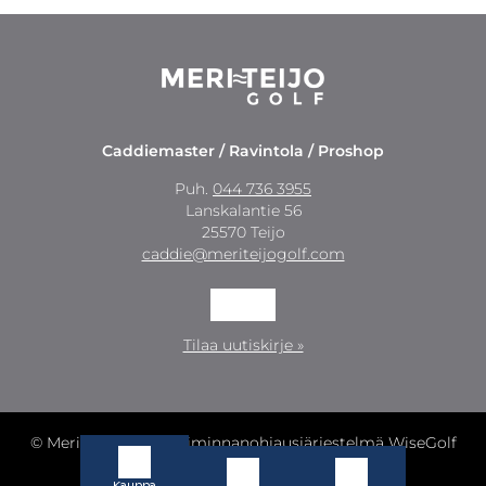
Caddiemaster / Ravintola / Proshop
Puh.
044 736 3955
Lanskalantie 56
25570 Teijo
caddie@meriteijogolf.com
Tilaa uutiskirje »
© Meri-Teijo Golf
| Toiminnanohjausjärjestelmä
WiseGolf
powered by
WiseNetwork
Kauppa