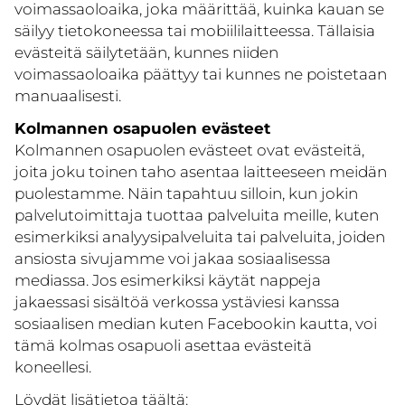
voimassaoloaika, joka määrittää, kuinka kauan se
säilyy tietokoneessa tai mobiililaitteessa. Tällaisia
evästeitä säilytetään, kunnes niiden
voimassaoloaika päättyy tai kunnes ne poistetaan
manuaalisesti.
Kolmannen osapuolen evästeet
Kolmannen osapuolen evästeet ovat evästeitä,
joita joku toinen taho asentaa laitteeseen meidän
puolestamme. Näin tapahtuu silloin, kun jokin
palvelutoimittaja tuottaa palveluita meille, kuten
esimerkiksi analyysipalveluita tai palveluita, joiden
ansiosta sivujamme voi jakaa sosiaalisessa
mediassa. Jos esimerkiksi käytät nappeja
jakaessasi sisältöä verkossa ystäviesi kanssa
sosiaalisen median kuten Facebookin kautta, voi
tämä kolmas osapuoli asettaa evästeitä
koneellesi.
Löydät lisätietoa täältä: