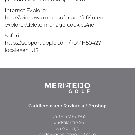
Internet Explorer
http://windows.microsoft.com/fi-fi/internet-
explorer/delete-manage-cookies#ie
Safari
https://support.apple.com/kb/PH5042?
locale=en_US
Caddiemaster / Ravintola / Proshop
Puh.
044 736 3955
Lanskalantie 56
25570 Teijo
caddie@meriteijogolf.com