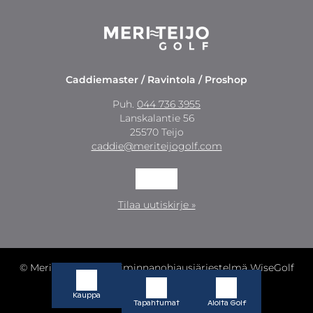
Caddiemaster / Ravintola / Proshop
Puh.
044 736 3955
Lanskalantie 56
25570 Teijo
caddie@meriteijogolf.com
Tilaa uutiskirje »
© Meri-Teijo Golf
| Toiminnanohjausjärjestelmä
WiseGolf
powered by
WiseNetwork
Kauppa
Tietosuojaseloste
|
Evästeet
Tapahtumat
Aloita Golf