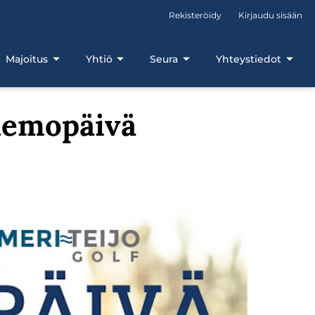
Rekisteröidy
Kirjaudu sisään
Majoitus
Yhtiö
Seura
Yhteystiedot
demopäivä