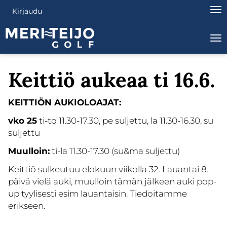
Nav
Kirjaudu
Na
Keittiö aukeaa ti 16.6.
KEITTIÖN AUKIOLOAJAT:
vko 25
ti-to 11.30-17.30, pe suljettu, la 11.30-16.30, su
suljettu
Muulloin:
ti-la 11.30-17.30 (su&ma suljettu)
Keittiö sulkeutuu elokuun viikolla 32. Lauantai 8.
päivä vielä auki, muulloin tämän jälkeen auki pop-
up tyylisesti esim lauantaisin. Tiedoitamme
erikseen.