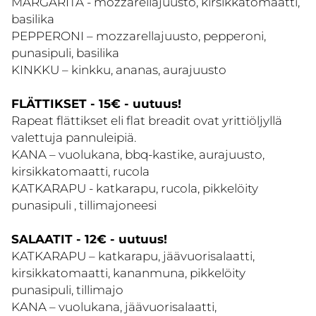
MARGARITA - mozzarellajuusto, kirsikkatomaatti,
basilika
PEPPERONI – mozzarellajuusto, pepperoni,
punasipuli, basilika
KINKKU – kinkku, ananas, aurajuusto
FLÄTTIKSET - 15€ - uutuus!
Rapeat flättikset eli flat breadit ovat yrittiöljyllä
valettuja pannuleipiä.
KANA – vuolukana, bbq-kastike, aurajuusto,
kirsikkatomaatti, rucola
KATKARAPU - katkarapu, rucola, pikkelöity
punasipuli , tillimajoneesi
SALAATIT - 12€ - uutuus!
KATKARAPU – katkarapu, jäävuorisalaatti,
kirsikkatomaatti, kananmuna, pikkelöity
punasipuli, tillimajo
KANA – vuolukana, jäävuorisalaatti,